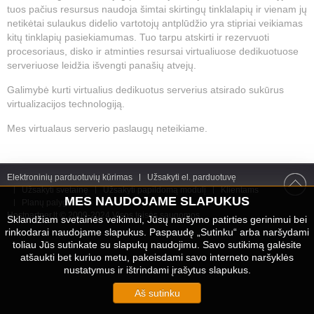
tuos pačius resursus naudoja šimtai skirtingų tinklalapių ir vienam jų
netikėtai sulaukus didelio vartotojų antplūdžio yra stipriai veikiamas
kitų tinklapių pasiekiamumas. Tuo tarpu atskirti ir rezervuoti
procesoriaus, disko ir atminties resursai virtualiuose dedikuotuose
serveriuose leidžia išvengti panašių atvejų.
Galimybė kurti virtualius dedikuotus serverius atsirado sukūrus
virtualizacijos technologiją.
Mes virtualaus serverio paslaugų neteikiame.
Elektroninių parduotuvių kūrimas
Užsakyti el. parduotuvę
Užsakyti svetainę
Užsakyti papildomą modulį
Klientams
MES NAUDOJAME SLAPUKUS
Planų palyginimas
Hostpartner.lt
© 2009-2024 Visos teisės saugomos
Sklandžiam svetainės veikimui, Jūsų naršymo patirties gerinimui bei
rinkodarai naudojame slapukus. Paspaudę „Sutinku“ arba naršydami
toliau Jūs sutinkate su slapukų naudojimu. Savo sutikimą galėsite
atšaukti bet kuriuo metu, pakeisdami savo interneto naršyklės
nustatymus ir ištrindami įrašytus slapukus.
Aš sutinku