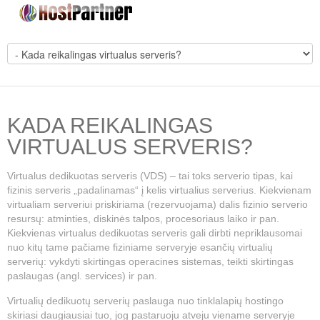
KADA REIKALINGAS
VIRTUALUS SERVERIS?
Virtualus dedikuotas serveris (VDS) – tai toks serverio tipas, kai
fizinis serveris „padalinamas“ į kelis virtualius serverius. Kiekvienam
virtualiam serveriui priskiriama (rezervuojama) dalis fizinio serverio
resursų: atminties, diskinės talpos, procesoriaus laiko ir pan.
Kiekvienas virtualus dedikuotas serveris gali dirbti nepriklausomai
nuo kitų tame pačiame fiziniame serveryje esančių virtualių
serverių: vykdyti skirtingas operacines sistemas, teikti skirtingas
paslaugas (angl. services) ir pan.
Virtualių dedikuotų serverių paslauga nuo tinklalapių hostingo
skiriasi daugiausiai tuo, jog pastaruoju atveju viename serveryje